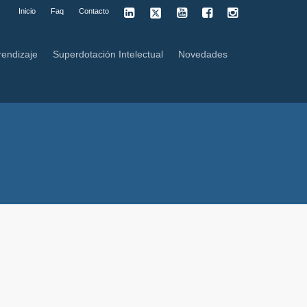
Inicio
Faq
Contacto
rendizaje
Superdotación Intelectual
Novedades