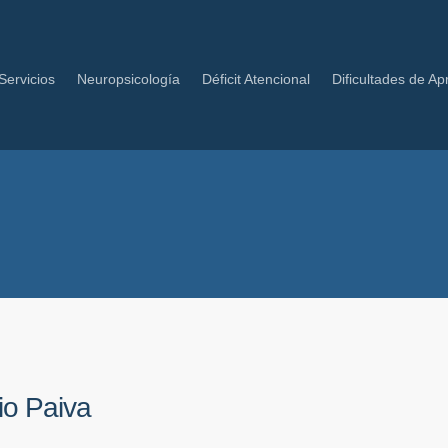
Servicios
Neuropsicología
Déficit Atencional
Dificultades de Ap
io Paiva