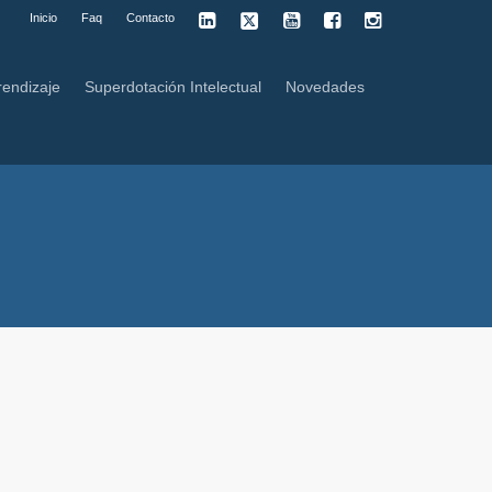
Inicio
Faq
Contacto
rendizaje
Superdotación Intelectual
Novedades