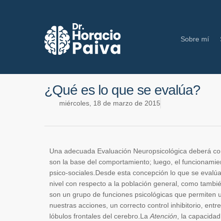
Sobre mí
¿Qué es lo que se evalúa?
miércoles, 18 de marzo de 2015
Una adecuada Evaluación Neuropsicológica deberá cons
son la base del comportamiento; luego, el funcionamient
psico-sociales.Desde esta concepción lo que se evalú
nivel con respecto a la población general, como tambié
son un grupo de funciones psicológicas que permiten 
nuestras acciones, un correcto control inhibitorio, en
lóbulos frontales del cerebro.La
Atención
, la capacidad