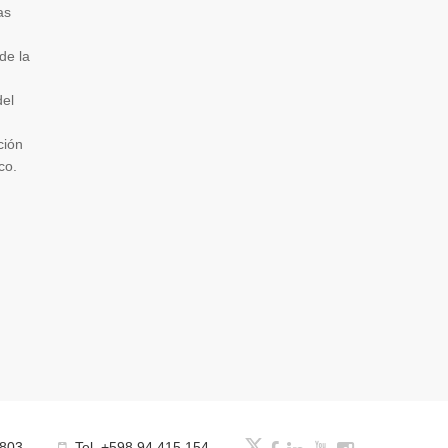
as
de la
del
ción
co.
 803
Tel. +598 94 415 154