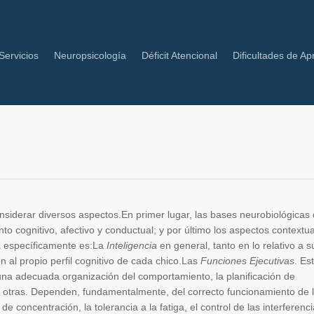
Servicios
Neuropsicología
Déficit Atencional
Dificultades de Ap
iderar diversos aspectos.En primer lugar, las bases neurobiológicas
o cognitivo, afectivo y conductual; y por último los aspectos contextua
a específicamente es:La
Inteligencia
en general, tanto en lo relativo a s
n al propio perfil cognitivo de cada chico.Las
Funciones Ejecutivas
. Es
una adecuada organización del comportamiento, la planificación de
tre otras. Dependen, fundamentalmente, del correcto funcionamiento de 
 de concentración, la tolerancia a la fatiga, el control de las interferenci