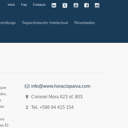
Inicio
Faq
Contacto
rendizaje
Superdotación Intelectual
Novedades
info@www.horaciopaiva.com
 que
les,
Coronel Mora 623 of. 803
u
tas
Tel. +598 94 415 154
los
as.El