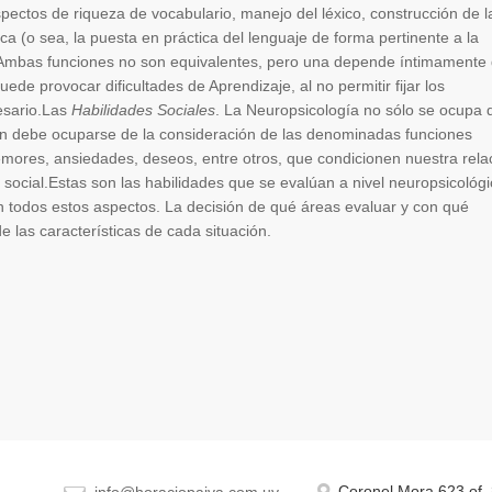
pectos de riqueza de vocabulario, manejo del léxico, construcción de l
a (o sea, la puesta en práctica del lenguaje de forma pertinente a la
 Ambas funciones no son equivalentes, pero una depende íntimamente 
ede provocar dificultades de Aprendizaje, al no permitir fijar los
esario.Las
Habilidades Sociales
. La Neuropsicología no sólo se ocupa 
ién debe ocuparse de la consideración de las denominadas funciones
 temores, ansiedades, deseos, entre otros, que condicionen nuestra rela
ocial.Estas son las habilidades que se evalúan a nivel neuropsicológi
en todos estos aspectos. La decisión de qué áreas evaluar y con qué
e las características de cada situación.
Coronel Mora 623 of.
info@horaciopaiva.com.uy